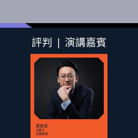
評判 | 演講嘉賓
唐啟波
合夥人
戈壁創投