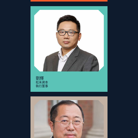
劉輝
松禾資本
執行董事