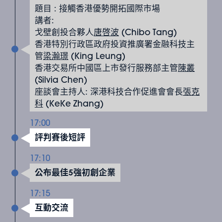
題目 : 接觸香港優勢開拓國際市場
講者:
戈壁創投合夥人
唐啓波
(Chibo Tang)
香港特別行政區政府投資推廣署金融科技主
管
梁瀚璟
(King Leung)
香港交易所中國區上市發行服務部主管
陳叢
(Silvia Chen)
座談會主持人: 深港科技合作促進會會長
張克
科
(KeKe Zhang)
17:00
評判賽後短評
17:10
公布最佳5強初創企業
17:15
互動交流