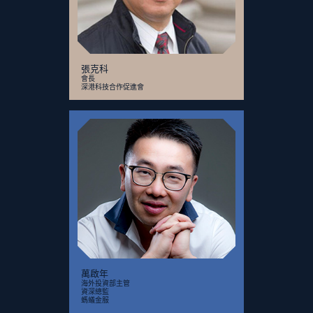
張克科
會長
深港科技合作促進會
萬啟年
海外投資部主管
資深總監
螞蟻金服